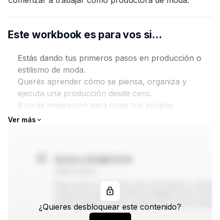
comenzar a trabajar como productora de moda.
Este workbook es para vos si…
Estás dando tus primeros pasos en producción o
estilismo de moda.
Querés aprender cómo se piensa, organiza y
ejecuta una producción desde cero.
Buscás inspiración para crear tus propias
producciones visuales.
Ver más
Necesitás herramientas para profesionalizar tu
trabajo como estilista.
Querés crear contenido estratégico para redes,
campañas o editoriales.
Imaginate…
¿Quieres desbloquear este contenido?