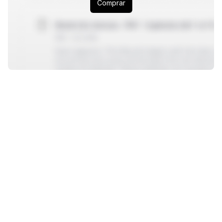
Ideando tu propio shooting con un dream team real
Comprar
Armando un presupuesto y liderando un equipo de
producción con seguridad.
Ordenando tu banco de talentos y tus referencias
visuales.
Convirtiendo tu moodboard en una editorial que se
luzca en redes o revistas.
Creando una propuesta de producción que
represente tu mirada estética y profesional.
Contenido
Módulo 1: Identidad visual y mirada entrenada
● Sketchbook, moodboards y referencias
● Eye training y búsqueda de inspiración
Módulo 2: Preproducción