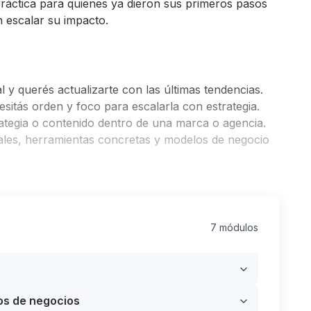
práctica para quienes ya dieron sus primeros pasos
 escalar su impacto.
l y querés actualizarte con las últimas tendencias.
sitás orden y foco para escalarla con estrategia.
ategia o contenido dentro de una marca o agencia.
ales, herramientas concretas y modelos de negocio
trategia hasta la ejecución.
7 módulos
ón, planificación y creatividad.
xima acción comercial.
an en ventas.
uier marca de moda quiere tener.
os de negocios