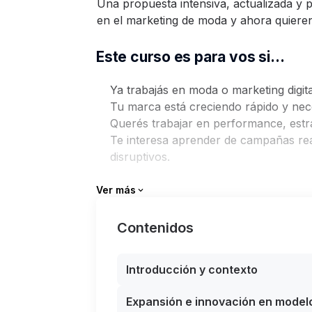
Una propuesta intensiva, actualizada y 
en el marketing de moda y ahora quieren
Este curso es para vos si…
Ya trabajás en moda o marketing digita
Tu marca está creciendo rápido y nece
Querés trabajar en performance, estr
Te interesa aprender de campañas re
disruptivos.
Imaginate…
Ver más
Liderar una campaña global desde la es
Contenidos
Dirigir un equipo de marketing con visi
Aplicar inteligencia artificial a tu pró
Introducción y contexto
Que tus ideas y estrategias se traduzc
Convertirte en un estratega que cualq
Expansión e innovación en model