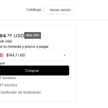
Catálogo
Iniciar sesión
194
USD
,
70
45% OFF
54
USD
ge tu moneda y precio a pagar
$194,7 USD
pal
Comprar
7 módulos
37 inscritos
Certificado de finalización