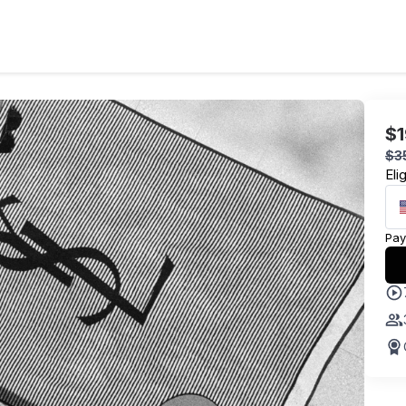
$
$
3
Eli
Pay