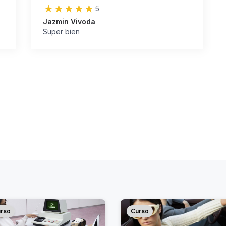
5
Jazmin Vivoda
Super bien
rso
Curso