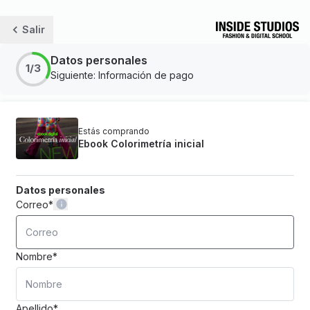
Salir
Datos personales
1/3
Siguiente: Información de pago
Estás comprando
Ebook Colorimetría inicial
Datos personales
Correo
*
Nombre
*
Apellido
*