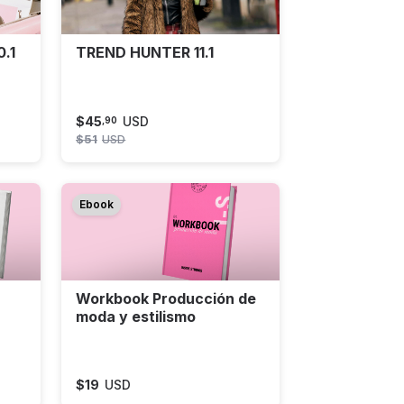
.1
TREND HUNTER 11.1
$
45
USD
,
90
$
51
USD
Ebook
Workbook Producción de
moda y estilismo
$
19
USD