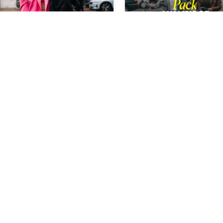
Pack: Análisis de
Colorimetria inicial
Tendencias
(4 productos)
$
36
USD
$
33
USD
$
40
USD
$
110
USD
Curso
Ebook
Estrategia profesional —
Ebook Colorimetría inic
FASHION INDUSTRY
$
58
USD
,
50
$
19
USD