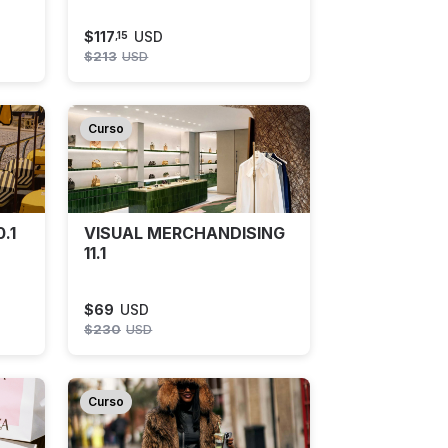
11.1
$
117
USD
,
15
$
213
USD
Curso
.1
VISUAL MERCHANDISING
11.1
$
69
USD
$
230
USD
Curso