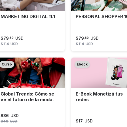
MARKETING DIGITAL 11.1
PERSONAL SHOPPER 10
$
79
USD
$
79
USD
,
80
,
80
$
114
USD
$
114
USD
Curso
Ebook
Global Trends: Cómo se
E-Book Monetizá tus
ve el futuro de la moda.
redes
$
36
USD
$
17
USD
$
40
USD