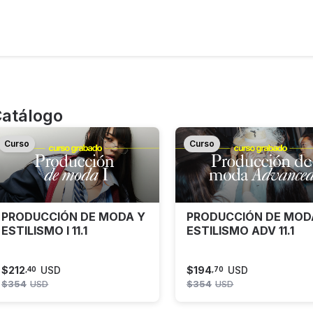
atálogo
Curso
Curso
PRODUCCIÓN DE MODA Y
PRODUCCIÓN DE MOD
ESTILISMO I 11.1
ESTILISMO ADV 11.1
$
212
USD
$
194
USD
,
40
,
70
$
354
USD
$
354
USD