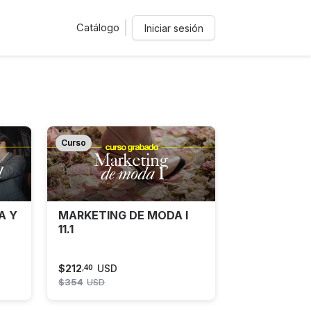
Catálogo
Iniciar sesión
Curso
A Y
MARKETING DE MODA I
11.1
$
212
USD
,
40
$
354
USD