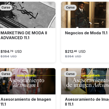
Curso
Curso
MARKETING DE MODA II
Negocios de Moda 11.1
ADVANCED 11.1
$
194
USD
$
212
USD
,
70
,
40
$
354
USD
$
354
USD
Curso
Curso
Asesoramiento de Imagen
Asesoramiento de Ima
11.1
II 11.1