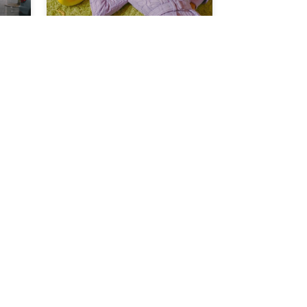
Creación de contenido
fashion x Camtent
$
81
USD
,
40
$
148
USD
Ebook
ial
Ebook Marketing de Moda
$
19
USD