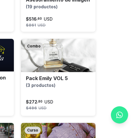
(19 productos)
$
516
USD
,
60
$
861
USD
Combo
ion
Pack Emily VOL 5
(3 productos)
$
272
USD
,
80
$
496
USD
Curso