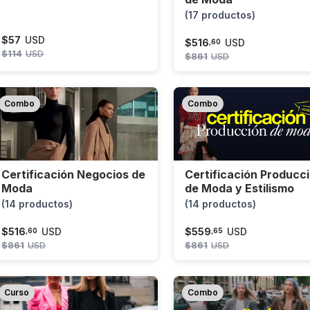
(17 productos)
$
57
USD
$
516
USD
,
60
$
114
USD
$
861
USD
Combo
Combo
Certificación Negocios de
Certificación Producc
Moda
de Moda y Estilismo
(14 productos)
(14 productos)
$
516
USD
$
559
USD
,
60
,
65
$
861
USD
$
861
USD
Curso
Combo