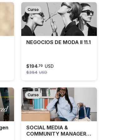
Curso
NEGOCIOS DE MODA II 11.1
$
194
USD
,
70
$
354
USD
Curso
gen
SOCIAL MEDIA &
COMMUNITY MANAGER