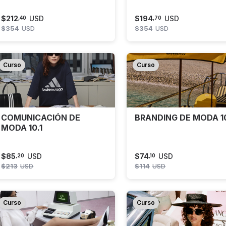
$
212
USD
$
194
USD
,
40
,
70
$
354
USD
$
354
USD
Curso
Curso
COMUNICACIÓN DE
BRANDING DE MODA 10
MODA 10.1
$
85
USD
$
74
USD
,
20
,
10
$
213
USD
$
114
USD
Curso
Curso